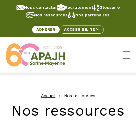
Aller au contenu
Panneau de gestion des cookies
Nous contacter
Recrutement
Glossaire
Nos ressources
Nos partenaires
ADHÉRER
ACCESSIBILITÉ
Ouv
Accueil
›
Nos ressources
Nos ressources