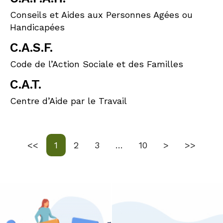
Conseils et Aides aux Personnes Agées ou
Handicapées
C.A.S.F.
Code de l’Action Sociale et des Familles
C.A.T.
Centre d’Aide par le Travail
Première page
Page
Page
Page
Page
Dernière
<<
1
2
3
…
10
>
>>