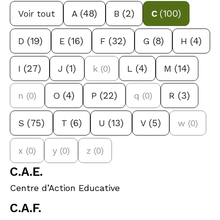
(48)
(2)
(100)
Voir tout
A
B
C
(19)
(16)
(32)
(8)
(4)
D
E
F
G
H
(27)
(1)
(4)
(14)
I
J
k
(0)
L
M
(4)
(22)
(3)
n
(0)
O
P
q
(0)
R
(75)
(6)
(13)
(5)
S
T
U
V
w
(0)
x
(0)
y
(0)
z
(0)
C.A.E.
Centre d’Action Educative
C.A.F.