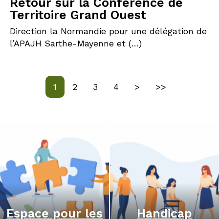
Retour sur la Conférence de
Territoire Grand Ouest
Direction la Normandie pour une délégation de
l’APAJH Sarthe-Mayenne et (…)
Page
Page
Page
Page
Page suivante
Dernière page
1
2
3
4
>
>>
Espace pour les
Handicap