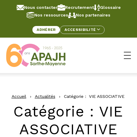
Aller au contenu
Panneau de gestion des cookies
Nous contacter
Recrutement
Glossaire
Nos ressources
Nos partenaires
ADHÉRER
ACCESSIBILITÉ
Ouv
Accueil
›
Actualités
›
Catégorie :
VIE ASSOCIATIVE
Catégorie : VIE
ASSOCIATIVE