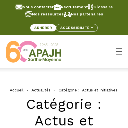
Aller au contenu
Panneau de gestion des cookies
Nous contacter
Recrutement
Glossaire
Nos ressources
Nos partenaires
ADHÉRER
ACCESSIBILITÉ
Ouv
Accueil
›
Actualités
›
Catégorie :
Actus et initiatives
Catégorie :
Actus et