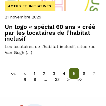
ACTUS ET INITIATIVES
21 novembre 2025
Un logo « spécial 60 ans » créé
par les locataires de l’habitat
inclusif
Les locataires de l’habitat inclusif, situé rue
Van Gogh (…)
Première page
Précédente page
Page
Page
Page
Page
Page
Page
Page
<<
<
1
2
3
4
5
6
7
Page
Page
Page
Page
Page suivante
Dernière page
8
9
…
33
>
>>