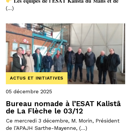
𝐋𝐞𝐬 𝐞́𝐪𝐮𝐢𝐩𝐞𝐬 𝐝𝐞 𝐥’𝐄𝐒𝐀𝐓 𝐊𝐚𝐥𝐢𝐬𝐭𝐚̂ 𝐝𝐮 𝐌𝐚𝐧𝐬 𝐞𝐭 𝐝𝐞
(…)
ACTUS ET INITIATIVES
05 décembre 2025
Bureau nomade à l’ESAT Kalistâ
de La Flèche le 03/12
Ce mercredi 3 décembre, M. Morin, Président
de l’APAJH Sarthe-Mayenne, (…)