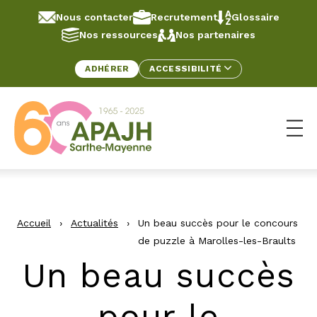
Aller au contenu
Panneau de gestion des cookies
Nous contacter
Recrutement
Glossaire
Nos ressources
Nos partenaires
ADHÉRER
ACCESSIBILITÉ
Ouv
Accueil
›
Actualités
›
Un beau succès pour le concours
de puzzle à Marolles-les-Braults
Un beau succès
pour le