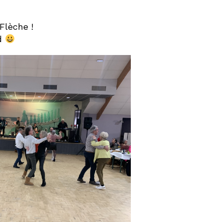
Flèche !
ud