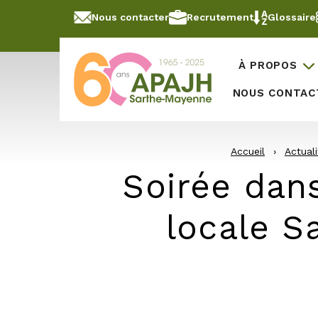
Aller au contenu
Panneau de gestion des cookies
Nous contacter
Recrutement
Glossaire
À PROPOS
NOUS CONTAC
Accueil
›
Actuali
Soirée dans
locale S