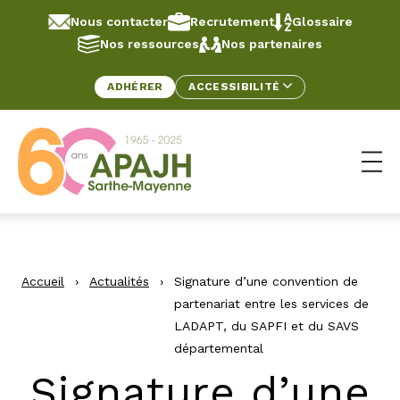
Aller au contenu
Panneau de gestion des cookies
Nous contacter
Recrutement
Glossaire
Nos ressources
Nos partenaires
ADHÉRER
ACCESSIBILITÉ
Ouv
Accueil
›
Actualités
›
Signature d’une convention de
partenariat entre les services de
LADAPT, du SAPFI et du SAVS
départemental
Signature d’une