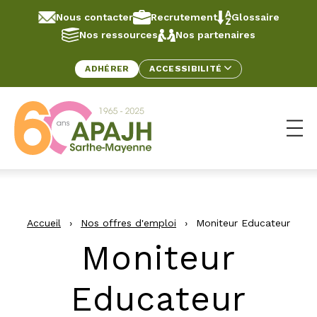
Aller au contenu
Panneau de gestion des cookies
Nous contacter
Recrutement
Glossaire
Nos ressources
Nos partenaires
ADHÉRER
ACCESSIBILITÉ
Ouv
Accueil
›
Nos offres d'emploi
›
Moniteur Educateur
Moniteur
Educateur