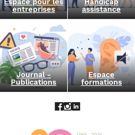
Espace pour les
Handicap
entreprises
assistance
Journal -
Espace
Publications
formations
Aller sur le réseau social face
Aller sur le réseau social 
Aller sur le réseau socia