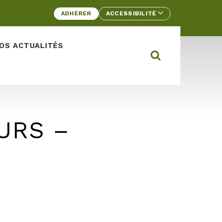
ADHÉRER
ACCESSIBILITÉ
OS ACTUALITÉS
Rechercher d
Ouvrir la barre
URS –