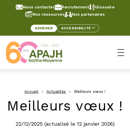
Aller au contenu
Panneau de gestion des cookies
Nous contacter
Recrutement
Glossaire
Nos ressources
Nos partenaires
ADHÉRER
ACCESSIBILITÉ
Ouv
Accueil
›
Actualités
›
Meilleurs vœux !
Meilleurs vœux !
22/12/2025
(actualisé le
12 janvier 2026
)