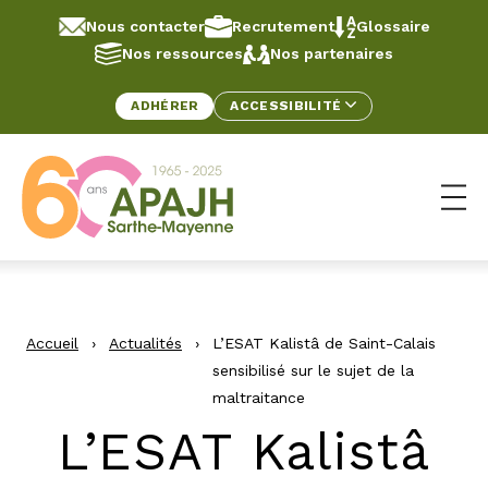
Aller au contenu
Panneau de gestion des cookies
Nous contacter
Recrutement
Glossaire
Nos ressources
Nos partenaires
ADHÉRER
ACCESSIBILITÉ
Ouv
Accueil
›
Actualités
›
L’ESAT Kalistâ de Saint-Calais
sensibilisé sur le sujet de la
maltraitance
L’ESAT Kalistâ