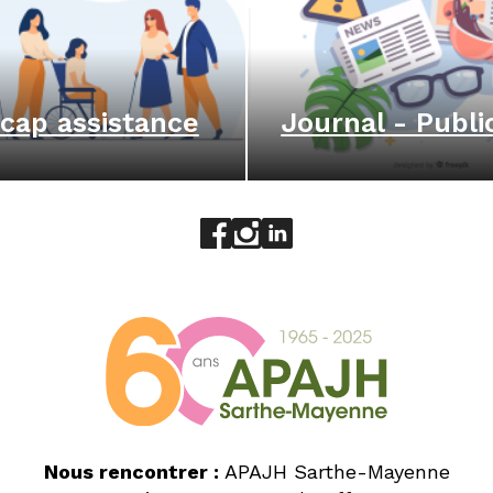
cap assistance
Journal - Publi
Aller sur le réseau social face
Aller sur le réseau social 
Aller sur le réseau socia
Nous rencontrer :
APAJH Sarthe-Mayenne