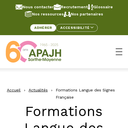
Aller au contenu
Panneau de gestion des cookies
Nous contacter
Recrutement
Glossaire
Nos ressources
Nos partenaires
ADHÉRER
ACCESSIBILITÉ
Ouv
Accueil
›
Actualités
›
Formations Langue des Signes
Française
Formations
Langue des