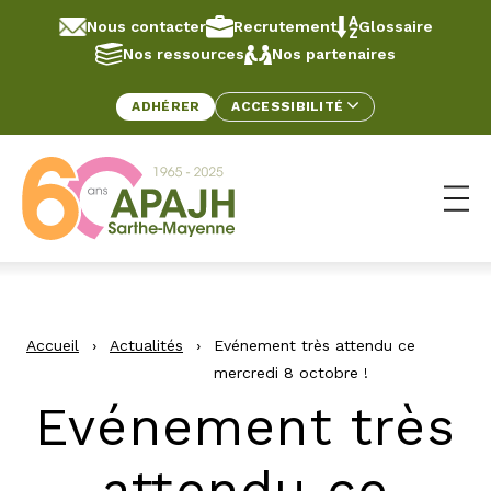
Aller au contenu
Panneau de gestion des cookies
Nous contacter
Recrutement
Glossaire
Nos ressources
Nos partenaires
ADHÉRER
ACCESSIBILITÉ
Ouv
Accueil
›
Actualités
›
Evénement très attendu ce
mercredi 8 octobre !
Evénement très
attendu ce