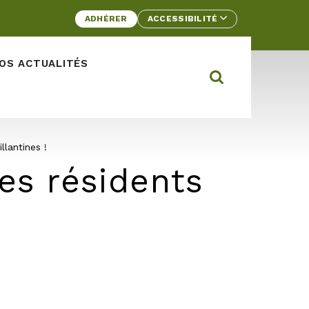
ADHÉRER
ACCESSIBILITÉ
OS ACTUALITÉS
Rechercher d
Ouvrir la barre
llantines !
es résidents