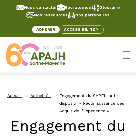
Aller au contenu
Panneau de gestion des cookies
Nous contacter
Recrutement
Glossaire
Nos ressources
Nos partenaires
ADHÉRER
ACCESSIBILITÉ
Ouv
Accueil
›
Actualités
›
Engagement du SAPFI sur le
dispositif « Reconnaissance des
Acquis de l’Expérience »
Engagement du