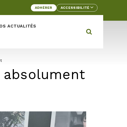
ADHÉRER
ACCESSIBILITÉ
OS ACTUALITÉS
Rechercher d
Ouvrir la barre
t
r absolument