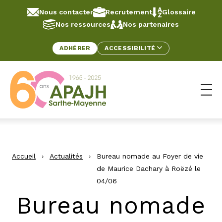
Aller au contenu
Panneau de gestion des cookies
Nous contacter
Recrutement
Glossaire
Nos ressources
Nos partenaires
ADHÉRER
ACCESSIBILITÉ
Ouv
Accueil
›
Actualités
›
Bureau nomade au Foyer de vie
de Maurice Dachary à Roëzé le
04/06
Bureau nomade