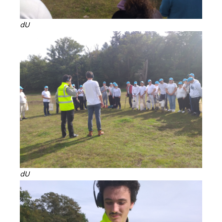
dU
dU