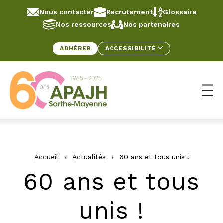
Aller au contenu
Panneau de gestion des cookies
Nous contacter
Recrutement
Glossaire
Nos ressources
Nos partenaires
ADHÉRER
ACCESSIBILITÉ
Ouv
Accueil
›
Actualités
›
60 ans et tous unis !
60 ans et tous
unis !