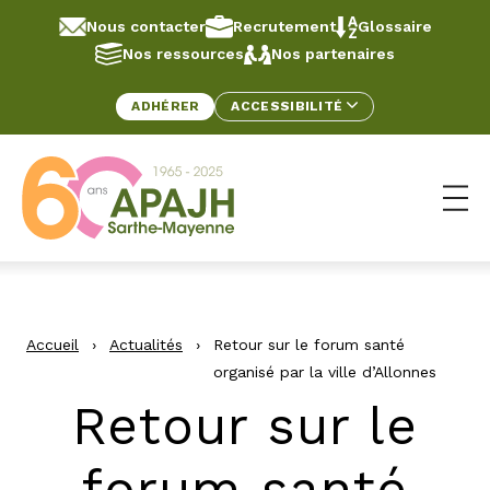
Aller au contenu
Panneau de gestion des cookies
Nous contacter
Recrutement
Glossaire
Nos ressources
Nos partenaires
ADHÉRER
ACCESSIBILITÉ
Ouv
Accueil
›
Actualités
›
Retour sur le forum santé
organisé par la ville d’Allonnes
Retour sur le
forum santé